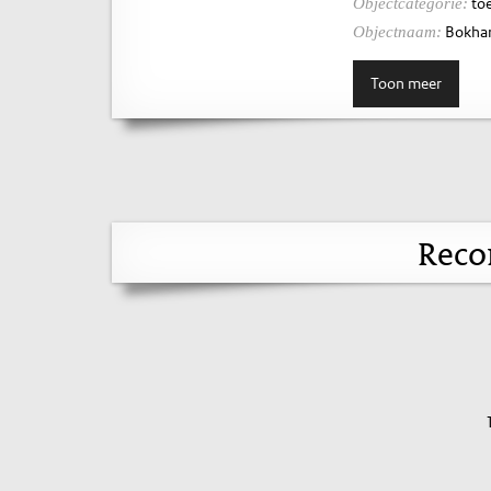
toe
Objectcategorie:
Bokhar
Objectnaam:
Toon meer
Reco