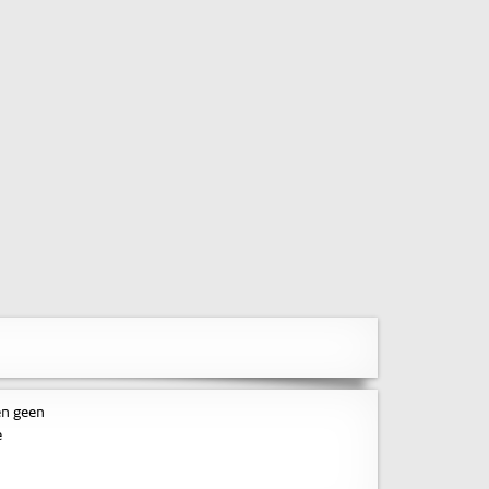
en geen
e