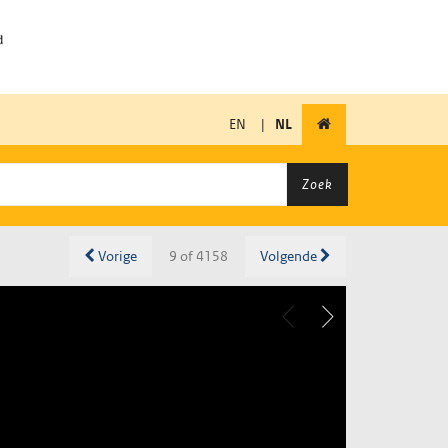
EN
|
NL
Zoek
Vorige
9 of 4158
Volgende