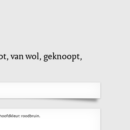
ot, van wol, geknoopt,
 hoofdkleur: roodbruin.