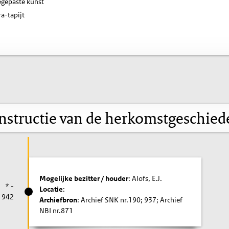
gepaste kunst
a-tapijt
nstructie van de herkomstgeschied
Mogelijke bezitter / houder
: Alofs, E.J.
* -
Locatie
:
1942
Archiefbron
: Archief SNK nr.190; 937; Archief
NBI nr.871