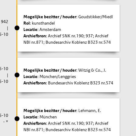
Mogelijke bezitter / houder
: Goudstikker/Miedl
1942
Rol
: kunsthandel
|
Locatie
: Amsterdam
6-10
Archiefbron
: Archief SNK nr.190; 937; Archief
NBI nr.871; Bundesarchiv Koblenz B323 nr.574
6-10
Mogelijke bezitter / houder
: Witzig & Co., J.
|
Locatie
: München/Lenggries
6-10
Archiefbron
: Bundesarchiv Koblenz B323 nr.574
Mogelijke bezitter / houder
: Lehmann, E.
6-10
Locatie
: München
- *
Archiefbron
: Archief SNK nr.190; 937; Archief
NBI nr.871; Bundesarchiv Koblenz B323 nr.574