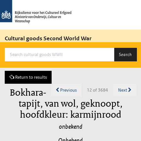
Cultural goods Second World War
Search
Return to results
Bokhara-
Previous
12 of 3684
Next
tapijt, van wol, geknoopt,
hoofdkleur: karmijnrood
onbekend
Onbekend