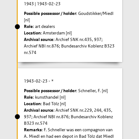
1943
|
1943-02-23
Possible possessor / holder
: Goudstikker/Miedl
[nl]
Role
: art dealers
Location
: Amsterdam [nl]
Archival source
: Archief SNK nr.435, 937;
Archief NBI nr.876; Bundesarchiv Koblenz B323
nr.574
1943-02-23
- *
Possible possessor / holder
: Schneller, F. [nl]
Role
: kunsthandel [nl]
Location
: Bad Tölz [nl]
Archival source
: Archief SNK nr.229, 244, 435,
937; Archief NBI nr.876; Bundesarchiv Koblenz
B323 nr.574
Remarks
: F. Schneller was een compagnon van
A. Miedl en had een depot in Bad Tölz dat Miedl