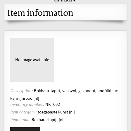
Item information
No image available
Bokhara-tapijt, van wol, geknoopt, hoofdkleur:
Description:
karmijnrood [nl]
NK1032
Inventory number:
toegepaste kunst [nl]
Item category:
Bokhara-tapijt [nl]
Item name: