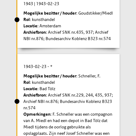
1943
|
1943-02-23
Mogelijke bezitter / houder
: Goudstikker/Miedl
Rol
: kunsthandel
Locatie
: Amsterdam
Archiefbron
: Archief SNK nr.435, 937; Archief
NBI nr.876; Bundesarchiv Koblenz B323 nr.574
1943-02-23
- *
Mogelijke bezitter / houder
: Schneller, F.
Rol
: kunsthandel
Locatie
: Bad Tölz
Archiefbron
: Archief SNK nr.229, 244, 435, 937;
Archief NBI nr.876; Bundesarchiv Koblenz B323
nr.574
Opmerkingen
: F. Schneller was een compagnon
van A. Miedl en had een depot in Bad Tölz dat
Miedl tijdens de oorlog gebruikte als
opslagplaats. Zijn neef Josef Schneller was een