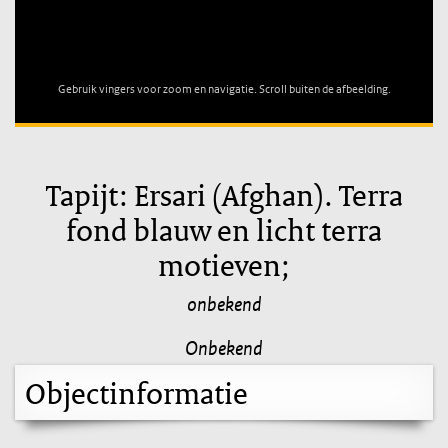
Unable to open [object Object]: HTTP 0 attempting to load
TileSource
Gebruik vingers voor zoom en navigatie. Scroll buiten de afbeelding.
Tapijt: Ersari (Afghan). Terra
fond blauw en licht terra
motieven;
onbekend
Onbekend
Objectinformatie