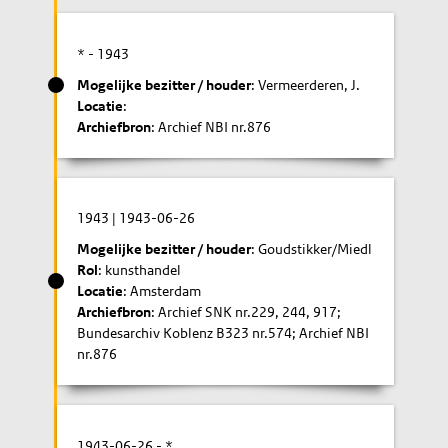
* -
1943
Mogelijke bezitter / houder
: Vermeerderen, J.
Locatie
:
Archiefbron
: Archief NBI nr.876
1943
|
1943-06-26
Mogelijke bezitter / houder
: Goudstikker/Miedl
Rol
: kunsthandel
Locatie
: Amsterdam
Archiefbron
: Archief SNK nr.229, 244, 917;
Bundesarchiv Koblenz B323 nr.574; Archief NBI
nr.876
1943-06-26
- *