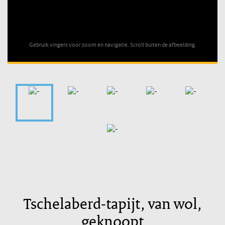
Unable to open [object Object]: HTTP 0 attempting to load
TileSource
Gebruik vingers voor zoom en navigatie. Scroll buiten de afbeelding.
Tschelaberd-tapijt, van wol,
geknoopt