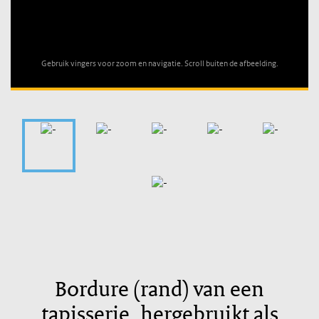
Unable to open [object Object]: HTTP 0 attempting to load
TileSource
Gebruik vingers voor zoom en navigatie. Scroll buiten de afbeelding.
Bordure (rand) van een
tapisserie, hergebruikt als