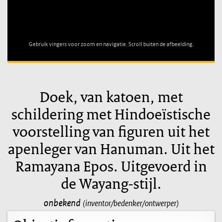
Unable to open [object Object]: HTTP 0 attempting to load
TileSource
Gebruik vingers voor zoom en navigatie. Scroll buiten de afbeelding.
Doek, van katoen, met
schildering met Hindoeïstische
voorstelling van figuren uit het
apenleger van Hanuman. Uit het
Ramayana Epos. Uitgevoerd in
de Wayang-stijl.
onbekend
(inventor/bedenker/ontwerper)