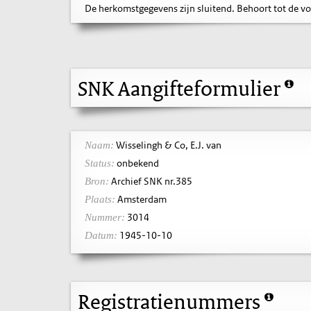
De herkomstgegevens zijn sluitend. Behoort tot de v
SNK Aangifteformulier
Wisselingh & Co, E.J. van
Naam:
onbekend
Status:
Archief SNK nr.385
Bron:
Amsterdam
Plaats:
3014
Nummer:
1945-10-10
Datum:
Registratienummers