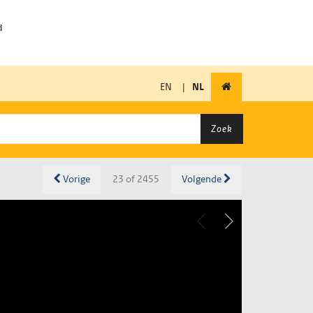
EN
|
NL
Zoek
Vorige
23 of 2455
Volgende