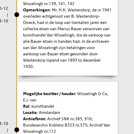
Wisselingh nr.139, 141, 142
0-12
Opmerkingen
: Mr. H.K. Westendorp, de in 1941
|
overleden echtgenoot van B. Westendorp-
8-10
Osieck, had in de loop van tientallen jaren een
collectie etsen van Marius Bauer verworven van
kunsthandel Van Wisselingh, die de verkoop van
alle Bauer-etsen in handen had. In de archieven
van Van Wisselingh zijn betalingen voor
aankoop van Bauer-etsen gevonden door
Westendorp lopend van 1893 to december
1930.
Mogelijke bezitter / houder
: Wisselingh & Co,
E.J. van
Rol
: kunsthandel
Locatie
: Amsterdam
Archiefbron
: Archief SNK nr.385, 910;
8-10
Bundesarchiv Koblenz B323 nr.575; Archief Van
|
Wisselingh nr.112