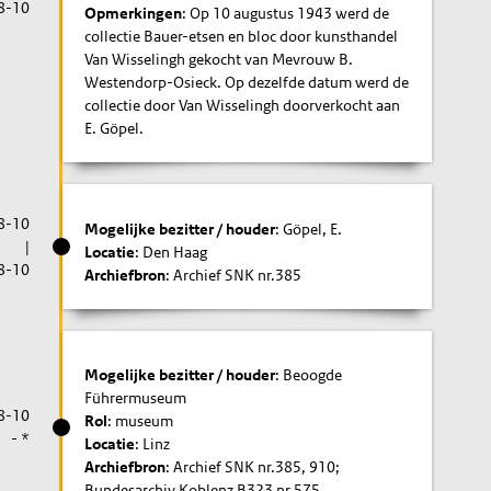
8-10
Opmerkingen
: Op 10 augustus 1943 werd de
collectie Bauer-etsen en bloc door kunsthandel
Van Wisselingh gekocht van Mevrouw B.
Westendorp-Osieck. Op dezelfde datum werd de
collectie door Van Wisselingh doorverkocht aan
E. Göpel.
8-10
Mogelijke bezitter / houder
: Göpel, E.
|
Locatie
: Den Haag
8-10
Archiefbron
: Archief SNK nr.385
Mogelijke bezitter / houder
: Beoogde
Führermuseum
8-10
Rol
: museum
- *
Locatie
: Linz
Archiefbron
: Archief SNK nr.385, 910;
Bundesarchiv Koblenz B323 nr.575