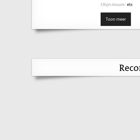
ets
Objectnaam:
Toon meer
Reco