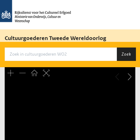
Cultuurgoederen Tweede Wereldoorlog
Zoek
Unable to open [object Object]: HTTP 0 attempting to load
TileSource