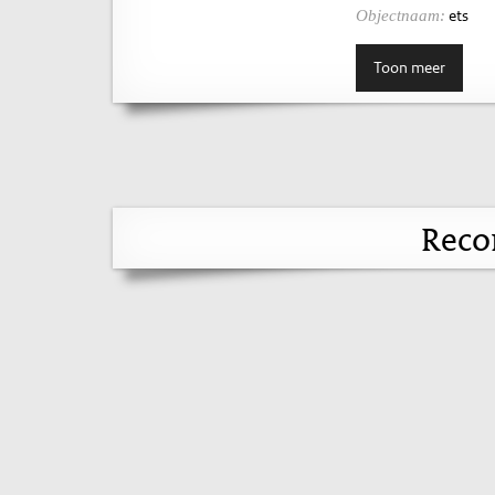
ets
Objectnaam:
Toon meer
Reco