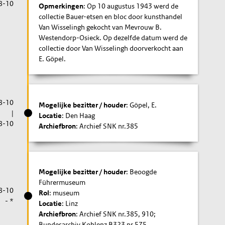
8-10
Opmerkingen
: Op 10 augustus 1943 werd de
collectie Bauer-etsen en bloc door kunsthandel
Van Wisselingh gekocht van Mevrouw B.
Westendorp-Osieck. Op dezelfde datum werd de
collectie door Van Wisselingh doorverkocht aan
E. Göpel.
8-10
Mogelijke bezitter / houder
: Göpel, E.
|
Locatie
: Den Haag
8-10
Archiefbron
: Archief SNK nr.385
Mogelijke bezitter / houder
: Beoogde
Führermuseum
8-10
Rol
: museum
- *
Locatie
: Linz
Archiefbron
: Archief SNK nr.385, 910;
Bundesarchiv Koblenz B323 nr.575