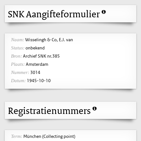
SNK Aangifteformulier
Wisselingh & Co, E.J. van
Naam:
onbekend
Status:
Archief SNK nr.385
Bron:
Amsterdam
Plaats:
3014
Nummer:
1945-10-10
Datum:
Registratienummers
München (Collecting point)
Term: