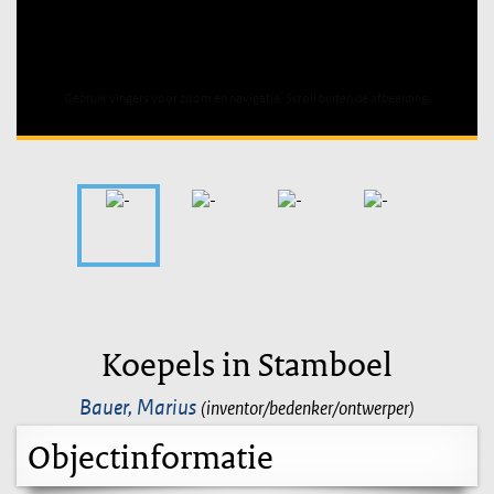
Unable to open [object Object]: HTTP 0 attempting to load
TileSource
Koepels in Stamboel
Bauer, Marius
(inventor/bedenker/ontwerper)
Objectinformatie