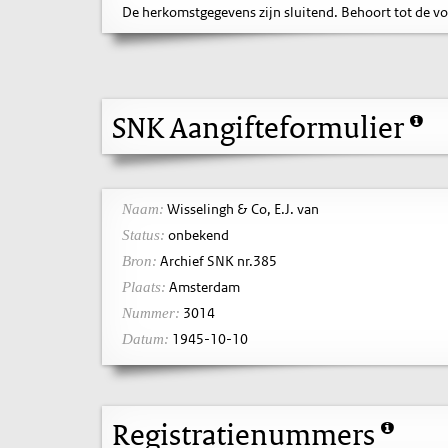
De herkomstgegevens zijn sluitend. Behoort tot de v
SNK Aangifteformulier
Wisselingh & Co, E.J. van
Naam:
onbekend
Status:
Archief SNK nr.385
Bron:
Amsterdam
Plaats:
3014
Nummer:
1945-10-10
Datum:
Registratienummers