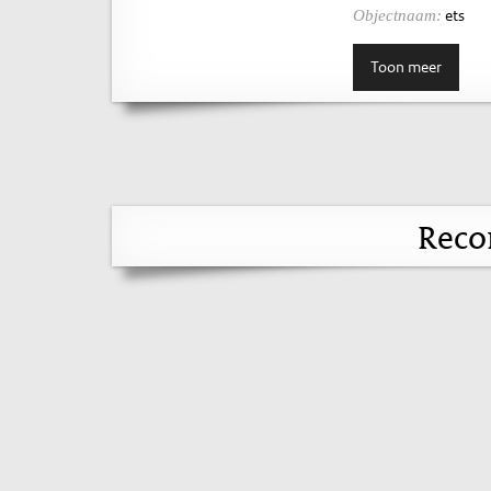
ets
Objectnaam:
Toon meer
Reco