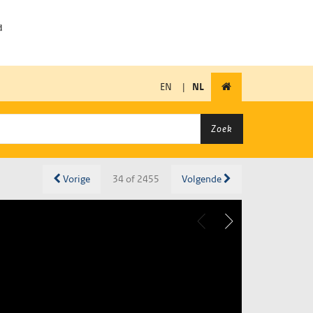
EN
|
NL
Zoek
Vorige
34 of 2455
Volgende