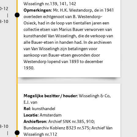
Wisselingh nr.139, 141, 142
0-12
Opmerkingen
: Mr. H.K. Westendorp, de in 1941
|
overleden echtgenoot van B. Westendorp-
8-10
Osieck, had in de loop van tientallen jaren een
collectie etsen van Marius Bauer verworven van
kunsthandel Van Wisselingh, die de verkoop van
alle Bauer-etsen in handen had. In de archieven
van Van Wisselingh zijn betalingen voor
aankoop van Bauer-etsen gevonden door
Westendorp lopend van 1893 to december
1930.
Mogelijke bezitter / houder
: Wisselingh & Co,
E.J. van
Rol
: kunsthandel
Locatie
: Amsterdam
Archiefbron
: Archief SNK nr.385, 910;
8-10
Bundesarchiv Koblenz B323 nr.575; Archief Van
|
Wisselingh nr.112