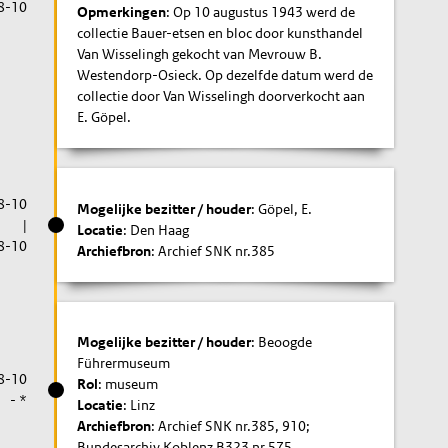
8-10
Opmerkingen
: Op 10 augustus 1943 werd de
collectie Bauer-etsen en bloc door kunsthandel
Van Wisselingh gekocht van Mevrouw B.
Westendorp-Osieck. Op dezelfde datum werd de
collectie door Van Wisselingh doorverkocht aan
E. Göpel.
8-10
Mogelijke bezitter / houder
: Göpel, E.
|
Locatie
: Den Haag
8-10
Archiefbron
: Archief SNK nr.385
Mogelijke bezitter / houder
: Beoogde
Führermuseum
8-10
Rol
: museum
- *
Locatie
: Linz
Archiefbron
: Archief SNK nr.385, 910;
Bundesarchiv Koblenz B323 nr.575