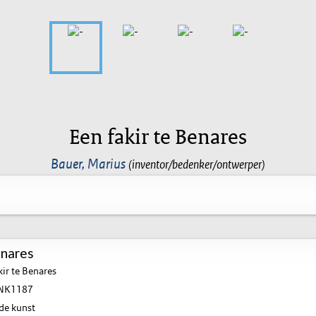
Een fakir te Benares
Bauer, Marius
(inventor/bedenker/ontwerper)
enares
kir te Benares
NK1187
de kunst