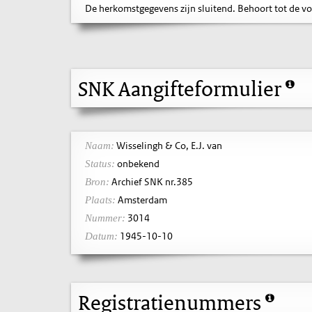
De herkomstgegevens zijn sluitend. Behoort tot de v
SNK Aangifteformulier
Wisselingh & Co, E.J. van
Naam:
onbekend
Status:
Archief SNK nr.385
Bron:
Amsterdam
Plaats:
3014
Nummer:
1945-10-10
Datum:
Registratienummers