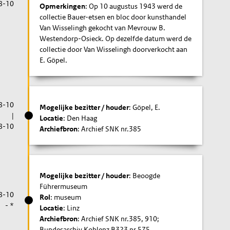
8-10
Opmerkingen
: Op 10 augustus 1943 werd de
collectie Bauer-etsen en bloc door kunsthandel
Van Wisselingh gekocht van Mevrouw B.
Westendorp-Osieck. Op dezelfde datum werd de
collectie door Van Wisselingh doorverkocht aan
E. Göpel.
8-10
Mogelijke bezitter / houder
: Göpel, E.
|
Locatie
: Den Haag
8-10
Archiefbron
: Archief SNK nr.385
Mogelijke bezitter / houder
: Beoogde
Führermuseum
8-10
Rol
: museum
- *
Locatie
: Linz
Archiefbron
: Archief SNK nr.385, 910;
Bundesarchiv Koblenz B323 nr.575