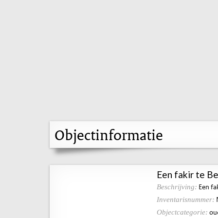
Objectinformatie
Een fakir te B
Een fa
Beschrijving:
Inventarisnummer:
ou
Objectcategorie: