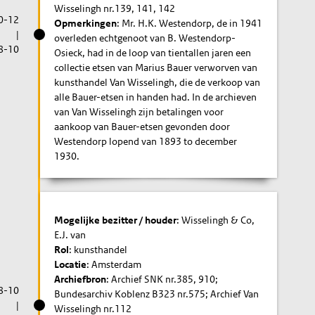
Wisselingh nr.139, 141, 142
0-12
Opmerkingen
: Mr. H.K. Westendorp, de in 1941
|
overleden echtgenoot van B. Westendorp-
8-10
Osieck, had in de loop van tientallen jaren een
collectie etsen van Marius Bauer verworven van
kunsthandel Van Wisselingh, die de verkoop van
alle Bauer-etsen in handen had. In de archieven
van Van Wisselingh zijn betalingen voor
aankoop van Bauer-etsen gevonden door
Westendorp lopend van 1893 to december
1930.
Mogelijke bezitter / houder
: Wisselingh & Co,
E.J. van
Rol
: kunsthandel
Locatie
: Amsterdam
Archiefbron
: Archief SNK nr.385, 910;
8-10
Bundesarchiv Koblenz B323 nr.575; Archief Van
|
Wisselingh nr.112