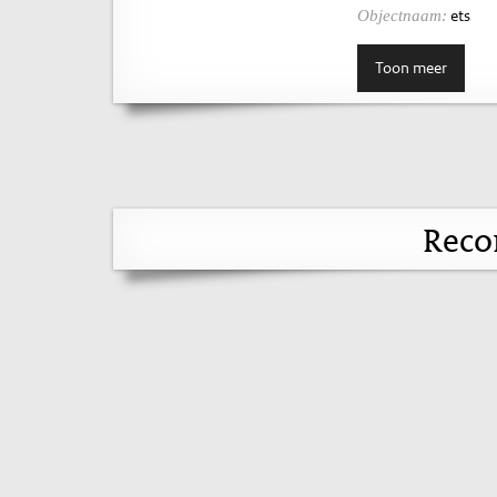
ets
Objectnaam:
Toon meer
Reco