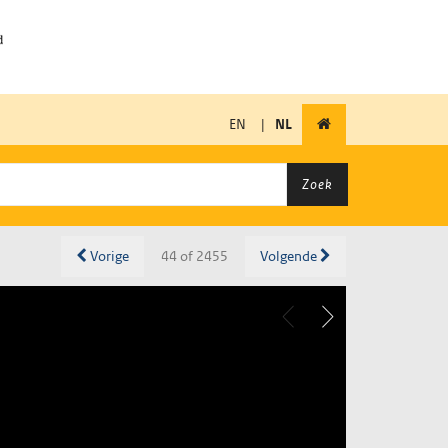
EN
|
NL
Zoek
Vorige
44 of 2455
Volgende