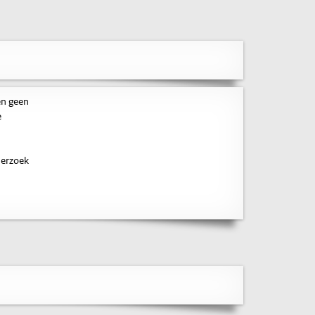
en geen
e
derzoek