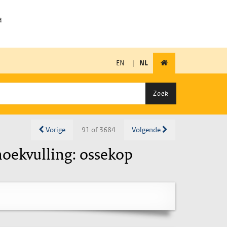
EN
|
NL
Zoek
Vorige
91 of 3684
Volgende
hoekvulling: ossekop