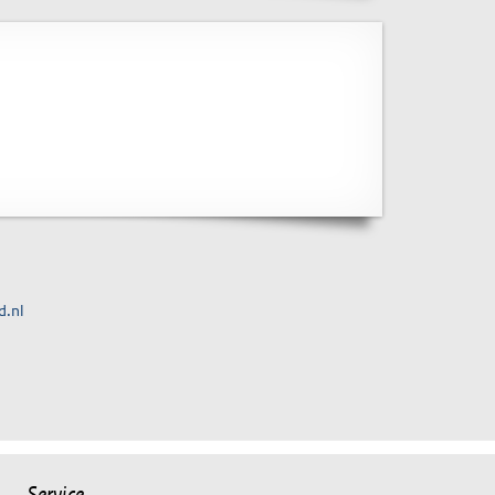
d.nl
Service