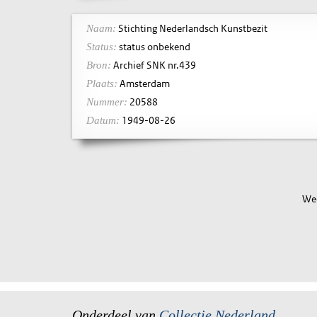
Stichting Nederlandsch Kunstbezit
Naam:
status onbekend
Status:
Archief SNK nr.439
Bron:
Amsterdam
Plaats:
20588
Nummer:
1949-08-26
Datum:
Wee
Onderdeel van
Collectie Nederland