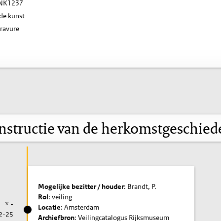
NK1237
de kunst
ravure
nstructie van de herkomstgeschied
Mogelijke bezitter / houder
: Brandt, P.
Rol
: veiling
* -
Locatie
: Amsterdam
2-25
Archiefbron
: Veilingcatalogus Rijksmuseum