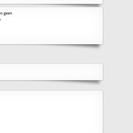
en geen
e