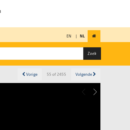
EN
|
NL
Zoek
Vorige
55 of 2455
Volgende