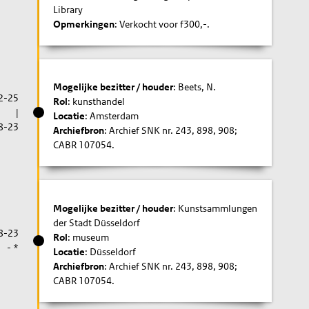
Library
Opmerkingen
: Verkocht voor f300,-.
Mogelijke bezitter / houder
: Beets, N.
2-25
Rol
: kunsthandel
|
Locatie
: Amsterdam
8-23
Archiefbron
: Archief SNK nr. 243, 898, 908;
CABR 107054.
Mogelijke bezitter / houder
: Kunstsammlungen
der Stadt Düsseldorf
8-23
Rol
: museum
- *
Locatie
: Düsseldorf
Archiefbron
: Archief SNK nr. 243, 898, 908;
CABR 107054.