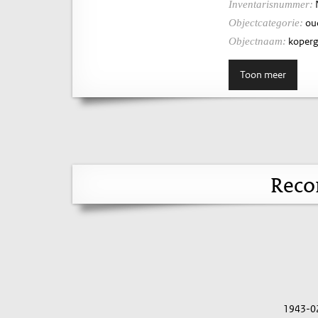
Inventarisnummer:
ou
Objectcategorie:
koperg
Objectnaam:
Toon meer
Reco
1943-0