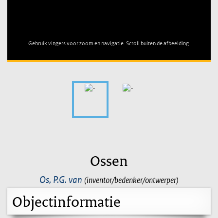
Unable to open [object Object]: HTTP 0 attempting to load
TileSource
Gebruik vingers voor zoom en navigatie. Scroll buiten de afbeelding.
Ossen
Os, P.G. van
(inventor/bedenker/ontwerper)
Objectinformatie