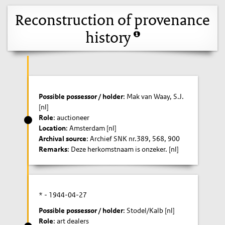
Reconstruction of provenance
history
Possible possessor / holder
: Mak van Waay, S.J.
[nl]
Role
: auctioneer
Location
: Amsterdam [nl]
Archival source
: Archief SNK nr.389, 568, 900
Remarks
: Deze herkomstnaam is onzeker. [nl]
* -
1944-04-27
Possible possessor / holder
: Stodel/Kalb [nl]
Role
: art dealers