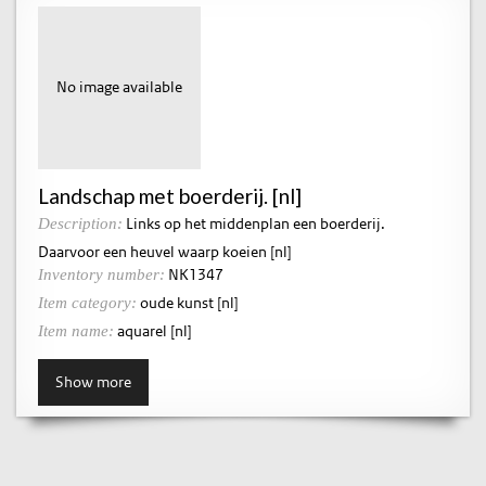
No image available
Landschap met boerderij. [nl]
Links op het middenplan een boerderij.
Description:
Daarvoor een heuvel waarp koeien [nl]
NK1347
Inventory number:
oude kunst [nl]
Item category:
aquarel [nl]
Item name:
Show more