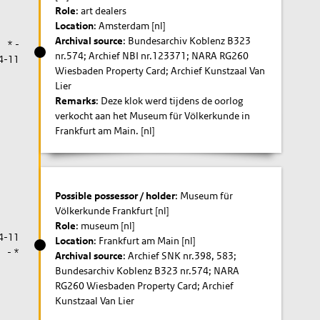
Role
: art dealers
Location
: Amsterdam [nl]
Archival source
: Bundesarchiv Koblenz B323
* -
nr.574; Archief NBI nr.123371; NARA RG260
4-11
Wiesbaden Property Card; Archief Kunstzaal Van
Lier
Remarks
: Deze klok werd tijdens de oorlog
verkocht aan het Museum für Völkerkunde in
Frankfurt am Main. [nl]
Possible possessor / holder
: Museum für
Völkerkunde Frankfurt [nl]
Role
: museum [nl]
4-11
Location
: Frankfurt am Main [nl]
- *
Archival source
: Archief SNK nr.398, 583;
Bundesarchiv Koblenz B323 nr.574; NARA
RG260 Wiesbaden Property Card; Archief
Kunstzaal Van Lier