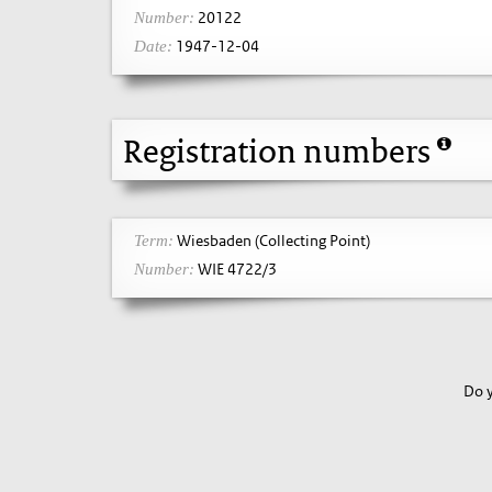
20122
Number:
1947-12-04
Date:
Registration numbers
Wiesbaden (Collecting Point)
Term:
WIE 4722/3
Number:
Do y