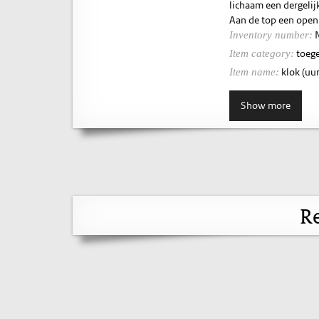
lichaam een dergelijk
Aan de top een openi
Inventory number:
toege
Item category:
klok (uur
Item name:
Show more
Re