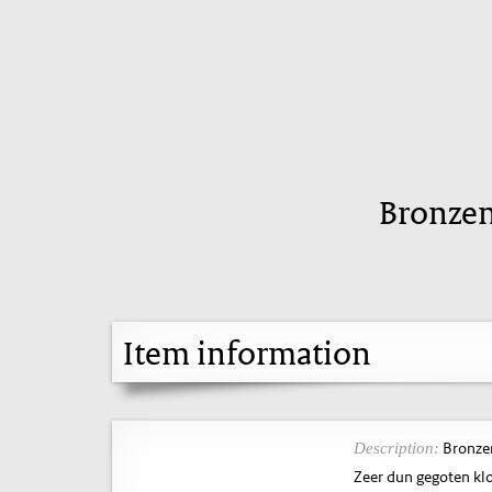
Bronzen
Item information
Bronzen
Description:
Zeer dun gegoten klo