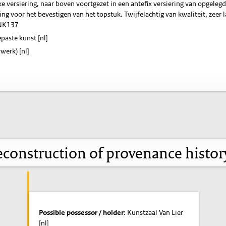
e versiering, naar boven voortgezet in een antefix versiering van opgelegd
ng voor het bevestigen van het topstuk. Twijfelachtig van kwaliteit, zeer l
NK137
paste kunst [nl]
werk) [nl]
construction of provenance histo
Possible possessor / holder
: Kunstzaal Van Lier
[nl]