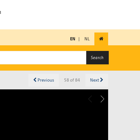
EN
|
NL
Search
Previous
58 of 84
Next