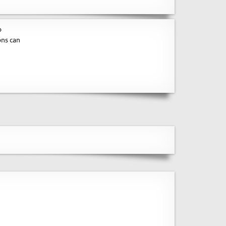
o
ons can