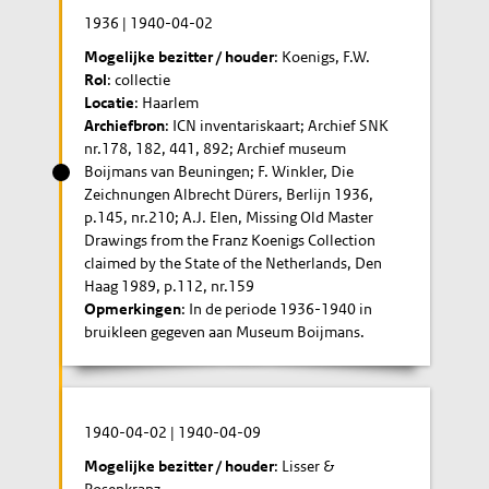
1936
|
1940-04-02
Mogelijke bezitter / houder
: Koenigs, F.W.
Rol
: collectie
Locatie
: Haarlem
Archiefbron
: ICN inventariskaart; Archief SNK
nr.178, 182, 441, 892; Archief museum
Boijmans van Beuningen; F. Winkler, Die
Zeichnungen Albrecht Dürers, Berlijn 1936,
p.145, nr.210; A.J. Elen, Missing Old Master
Drawings from the Franz Koenigs Collection
claimed by the State of the Netherlands, Den
Haag 1989, p.112, nr.159
Opmerkingen
: In de periode 1936-1940 in
bruikleen gegeven aan Museum Boijmans.
1940-04-02
|
1940-04-09
Mogelijke bezitter / houder
: Lisser &
Rosenkranz