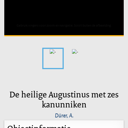
Unable to open [object Object]: HTTP 0 attempting to load
TileSource
De heilige Augustinus met zes
kanunniken
Dürer, A.