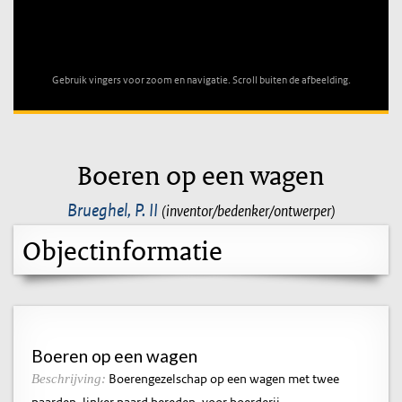
Unable to open [object Object]: HTTP 0 attempting to load
TileSource
Gebruik vingers voor zoom en navigatie. Scroll buiten de afbeelding.
Boeren op een wagen
Brueghel, P. II
(inventor/bedenker/ontwerper)
Objectinformatie
Boeren op een wagen
Boerengezelschap op een wagen met twee
Beschrijving:
paarden, linker paard bereden, voor boerderij