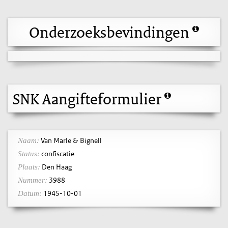
Onderzoeksbevindingen
SNK Aangifteformulier
Van Marle & Bignell
Naam:
confiscatie
Status:
Den Haag
Plaats:
3988
Nummer:
1945-10-01
Datum: