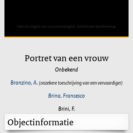
Unable to open [object Object]: HTTP 0 attempting to load
TileSource
Gebruik vingers voor zoom en navigatie. Scroll buiten de afbeelding.
Portret van een vrouw
Onbekend
Bronzino, A.
(onzekere toeschrijving van een vervaardiger)
Brina, Francesco
Brini, F.
Objectinformatie