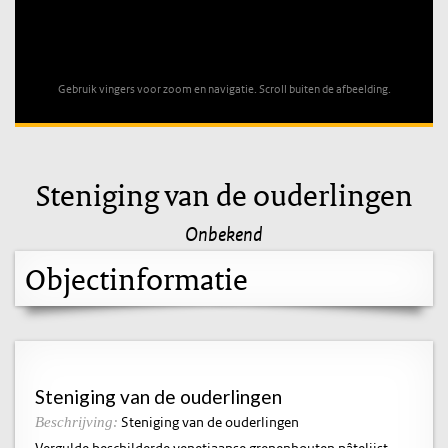
Unable to open [object Object]: HTTP 0 attempting to load
TileSource
Gebruik vingers voor zoom en navigatie. Scroll buiten de afbeelding.
Steniging van de ouderlingen
Onbekend
Objectinformatie
Steniging van de ouderlingen
Steniging van de ouderlingen
Beschrijving:
Vergulde beschilderde venetiaanse grenenhouten pâtelijst