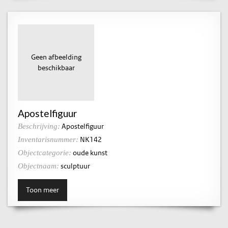
Geen afbeelding
beschikbaar
Apostelfiguur
Apostelfiguur
Beschrijving:
NK142
Inventarisnummer:
oude kunst
Objectcategorie:
sculptuur
Objectnaam:
Toon meer