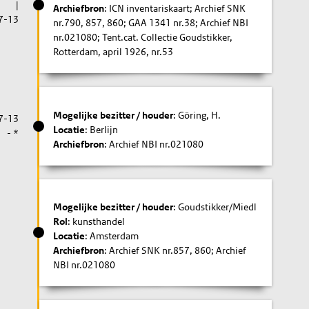
|
Archiefbron
: ICN inventariskaart; Archief SNK
7-13
nr.790, 857, 860; GAA 1341 nr.38; Archief NBI
nr.021080; Tent.cat. Collectie Goudstikker,
Rotterdam, april 1926, nr.53
Mogelijke bezitter / houder
: Göring, H.
7-13
Locatie
: Berlijn
- *
Archiefbron
: Archief NBI nr.021080
Mogelijke bezitter / houder
: Goudstikker/Miedl
Rol
: kunsthandel
Locatie
: Amsterdam
Archiefbron
: Archief SNK nr.857, 860; Archief
NBI nr.021080