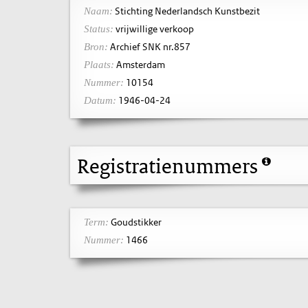
Stichting Nederlandsch Kunstbezit
Naam:
vrijwillige verkoop
Status:
Archief SNK nr.857
Bron:
Amsterdam
Plaats:
10154
Nummer:
1946-04-24
Datum:
Registratienummers
Goudstikker
Term:
1466
Nummer: