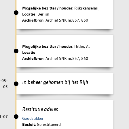
Mogelijke bezitter / houder
: Rijkskanselarij
Locatie
: Berlijn
Archiefbron
: Archief SNK nr.857, 860
Mogelijke bezitter / houder
: Hitler, A.
Locatie
:
Archiefbron
: Archief SNK nr.857, 860
-05-
In beheer gekomen bij het Rijk
05
Restitutie advies
1-07
Goudstikker
Besluit
: Gerestitueerd