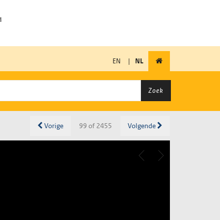
EN
|
NL
Zoek
Vorige
99 of 2455
Volgende