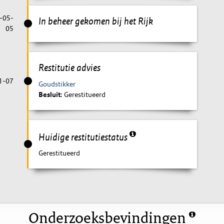
-05-
In beheer gekomen bij het Rijk
05
Restitutie advies
1-07
Goudstikker
Besluit
: Gerestitueerd
Huidige restitutiestatus
Gerestitueerd
Onderzoeksbevindingen