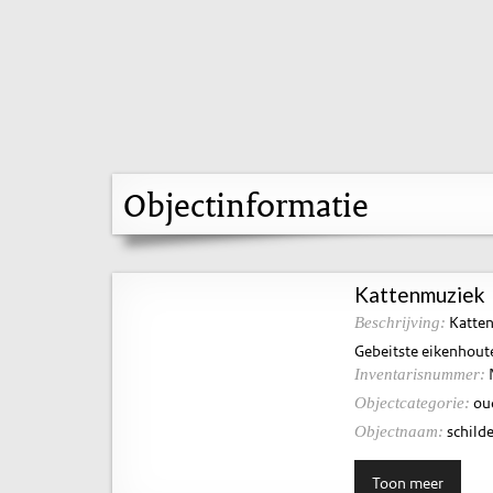
Objectinformatie
Kattenmuziek
Katte
Beschrijving:
Gebeitste eikenhout
Inventarisnummer:
ou
Objectcategorie:
schilde
Objectnaam:
Toon meer