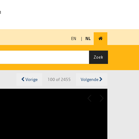
EN
|
NL
Zoek
Vorige
100 of 2455
Volgende