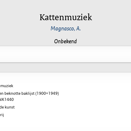
Kattenmuziek
Magnasco, A.
Onbekend
nmuziek
en beknotte baklijst (1900=1949)
NK1440
de kunst
rij