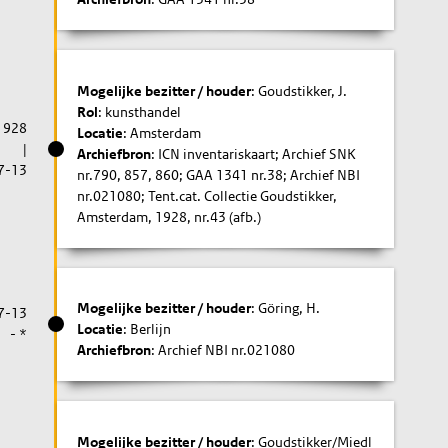
Mogelijke bezitter / houder
: Goudstikker, J.
Rol
: kunsthandel
1928
Locatie
: Amsterdam
|
Archiefbron
: ICN inventariskaart; Archief SNK
7-13
nr.790, 857, 860; GAA 1341 nr.38; Archief NBI
nr.021080; Tent.cat. Collectie Goudstikker,
Amsterdam, 1928, nr.43 (afb.)
Mogelijke bezitter / houder
: Göring, H.
7-13
Locatie
: Berlijn
- *
Archiefbron
: Archief NBI nr.021080
Mogelijke bezitter / houder
: Goudstikker/Miedl