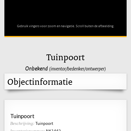
Unable to open [object Object]: HTTP 0 attempting to load
TileSource
Gebruik vingers voor zoom en navigatie. Scroll buiten de afbeelding.
Tuinpoort
Onbekend
(inventor/bedenker/ontwerper)
Objectinformatie
Tuinpoort
Tuinpoort
Beschrijving:
NK1442
Inventarisnummer: