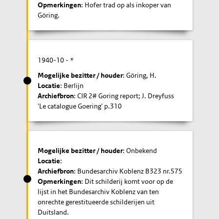
Opmerkingen
: Hofer trad op als inkoper van
Göring.
1940-10
- *
Mogelijke bezitter / houder
: Göring, H.
Locatie
: Berlijn
Archiefbron
: CIR 2# Goring report; J. Dreyfuss
'Le catalogue Goering' p.310
Mogelijke bezitter / houder
: Onbekend
Locatie
:
Archiefbron
: Bundesarchiv Koblenz B323 nr.575
Opmerkingen
: Dit schilderij komt voor op de
lijst in het Bundesarchiv Koblenz van ten
onrechte gerestitueerde schilderijen uit
Duitsland.