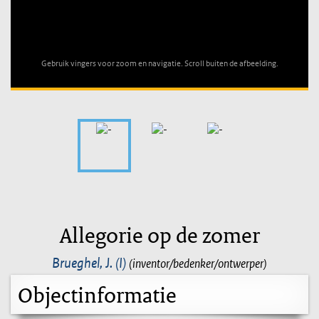
Unable to open [object Object]: HTTP 0 attempting to load
TileSource
Gebruik vingers voor zoom en navigatie. Scroll buiten de afbeelding.
Allegorie op de zomer
Brueghel, J. (I)
(inventor/bedenker/ontwerper)
Objectinformatie