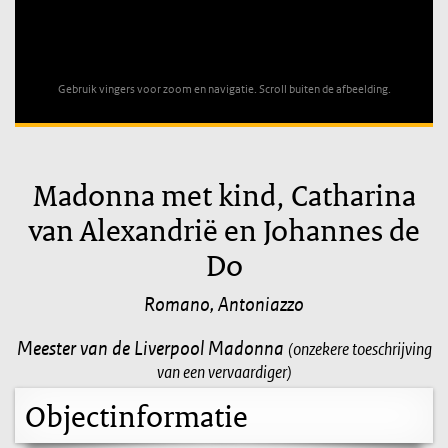
Unable to open [object Object]: HTTP 0 attempting to load
TileSource
Gebruik vingers voor zoom en navigatie. Scroll buiten de afbeelding.
Madonna met kind, Catharina
van Alexandrië en Johannes de
Do
Romano, Antoniazzo
Meester van de Liverpool Madonna
(onzekere toeschrijving
van een vervaardiger)
Objectinformatie