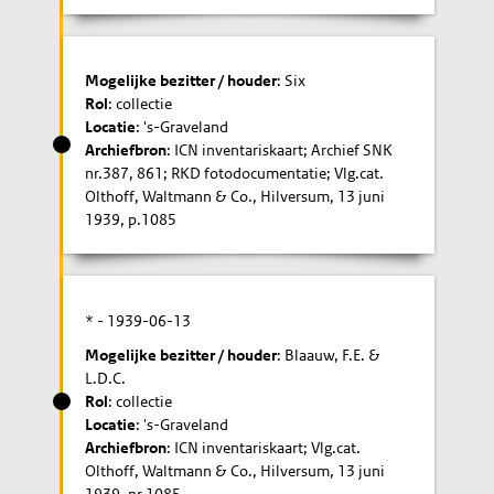
Mogelijke bezitter / houder
: Six
Rol
: collectie
Locatie
: 's-Graveland
Archiefbron
: ICN inventariskaart; Archief SNK
nr.387, 861; RKD fotodocumentatie; Vlg.cat.
Olthoff, Waltmann & Co., Hilversum, 13 juni
1939, p.1085
* -
1939-06-13
Mogelijke bezitter / houder
: Blaauw, F.E. &
L.D.C.
Rol
: collectie
Locatie
: 's-Graveland
Archiefbron
: ICN inventariskaart; Vlg.cat.
Olthoff, Waltmann & Co., Hilversum, 13 juni
1939, nr.1085