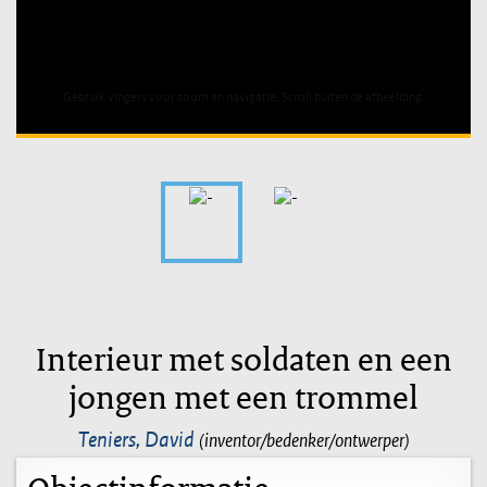
Unable to open [object Object]: HTTP 0 attempting to load
TileSource
Interieur met soldaten en een
jongen met een trommel
Teniers, David
(inventor/bedenker/ontwerper)