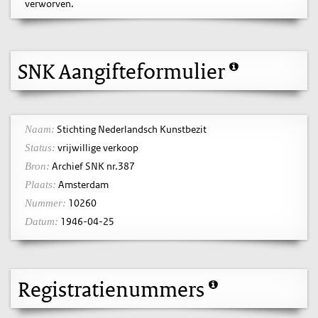
verworven.
SNK Aangifteformulier
Stichting Nederlandsch Kunstbezit
Naam:
vrijwillige verkoop
Status:
Archief SNK nr.387
Bron:
Amsterdam
Plaats:
10260
Nummer:
1946-04-25
Datum:
Registratienummers