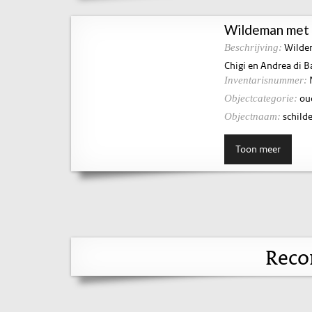
Wildeman met 
Wildem
Beschrijving:
Chigi en Andrea di B
Inventarisnummer:
ou
Objectcategorie:
schilde
Objectnaam:
Toon meer
Reco