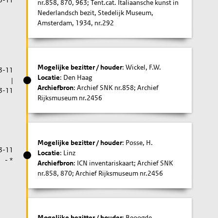
nr.858, 870, 963; Tent.cat. Italiaansche kunst in
Nederlandsch bezit, Stedelijk Museum,
Amsterdam, 1934, nr.292
Mogelijke bezitter / houder
: Wickel, F.W.
3-11
Locatie
: Den Haag
|
Archiefbron
: Archief SNK nr.858; Archief
3-11
Rijksmuseum nr.2456
Mogelijke bezitter / houder
: Posse, H.
3-11
Locatie
: Linz
- *
Archiefbron
: ICN inventariskaart; Archief SNK
nr.858, 870; Archief Rijksmuseum nr.2456
Mogelijke bezitter / houder
: Beoogde