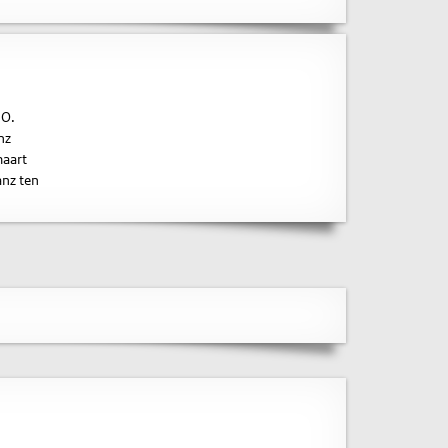
 O.
nz
maart
anz ten