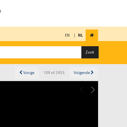
EN
|
NL
Zoek
Vorige
109 of 2455
Volgende