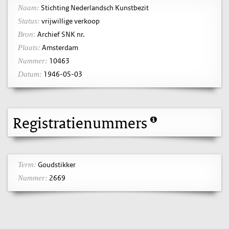
Stichting Nederlandsch Kunstbezit
Naam:
vrijwillige verkoop
Status:
Archief SNK nr.
Bron:
Amsterdam
Plaats:
10463
Nummer:
1946-05-03
Datum:
Registratienummers
Goudstikker
Term:
2669
Nummer: