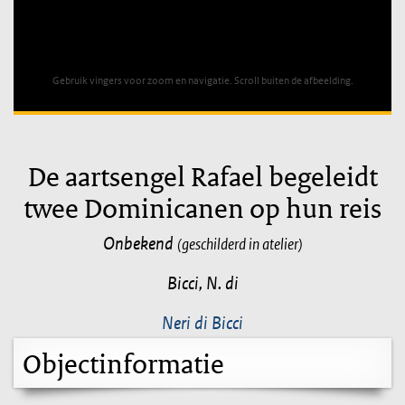
Unable to open [object Object]: HTTP 0 attempting to load
TileSource
Gebruik vingers voor zoom en navigatie. Scroll buiten de afbeelding.
De aartsengel Rafael begeleidt
twee Dominicanen op hun reis
Onbekend
(geschilderd in atelier)
Bicci, N. di
Neri di Bicci
Objectinformatie