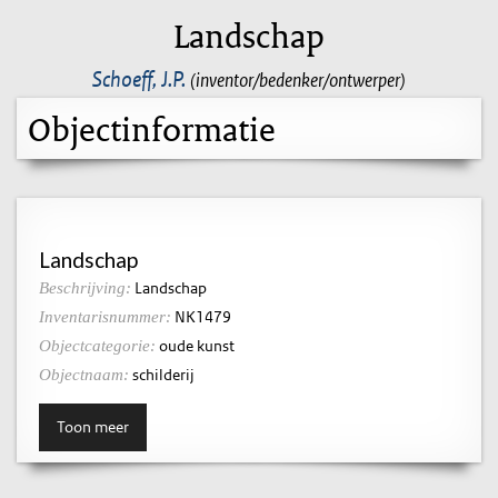
Landschap
Schoeff, J.P.
(inventor/bedenker/ontwerper)
Objectinformatie
Landschap
Landschap
Beschrijving:
NK1479
Inventarisnummer:
oude kunst
Objectcategorie:
schilderij
Objectnaam:
Toon meer