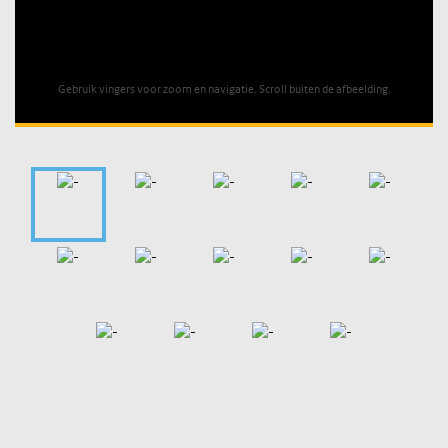
Unable to open [object Object]: HTTP 0 attempting to load
TileSource
Gebruik vingers voor zoom en navigatie. Scroll buiten de afbeelding.