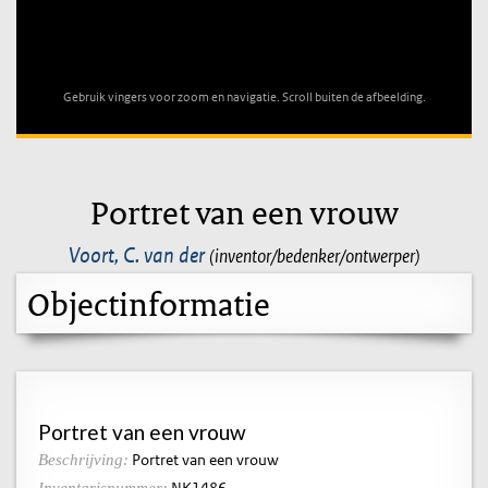
Unable to open [object Object]: HTTP 0 attempting to load
TileSource
Gebruik vingers voor zoom en navigatie. Scroll buiten de afbeelding.
Portret van een vrouw
Voort, C. van der
(inventor/bedenker/ontwerper)
Objectinformatie
Portret van een vrouw
Portret van een vrouw
Beschrijving:
NK1486
Inventarisnummer: