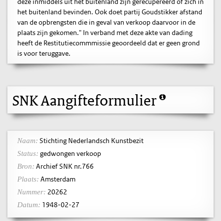
deze inmiddels uit het buitenland zijn gerecupereerd of zich in
het buitenland bevinden. Ook doet partij Goudstikker afstand
van de opbrengsten die in geval van verkoop daarvoor in de
plaats zijn gekomen." In verband met deze akte van dading
heeft de Restitutiecommmissie geoordeeld dat er geen grond
is voor teruggave.
SNK Aangifteformulier
Stichting Nederlandsch Kunstbezit
Naam:
gedwongen verkoop
Status:
Archief SNK nr.766
Bron:
Amsterdam
Plaats:
20262
Nummer:
1948-02-27
Datum: