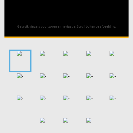
Unable to open [object Object]: HTTP 0 attempting to load
TileSource
Gebruik vingers voor zoom en navigatie. Scroll buiten de afbeelding.