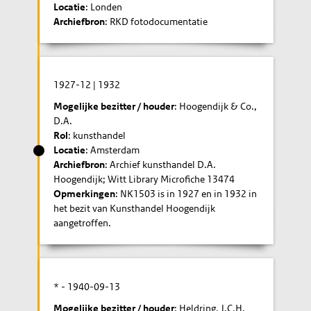
Locatie
: Londen
Archiefbron
: RKD fotodocumentatie
1927-12
|
1932
Mogelijke bezitter / houder
: Hoogendijk & Co.,
D.A.
Rol
: kunsthandel
Locatie
: Amsterdam
Archiefbron
: Archief kunsthandel D.A.
Hoogendijk; Witt Library Microfiche 13474
Opmerkingen
: NK1503 is in 1927 en in 1932 in
het bezit van Kunsthandel Hoogendijk
aangetroffen.
* -
1940-09-13
Mogelijke bezitter / houder
: Heldring, J.C.H.