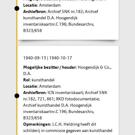
Locatie
: Amsterdam
Archiefbron
: Archief SNK nr.182; Archief
kunsthandel D.A. Hoogendijk
inventariskaartnr.C 196; Bundesarchiv,
B323/658
1940-09-13
|
1940-10-17
Mogelijke bezitter / houder
: Hoogendijk & Co.,
D.A.
Rol
: kunsthandel
Locatie
: Amsterdam
Archiefbron
: ICN inventariskaart; Archief SNK
nr.182, 721, 861; RKD fotodocumentatie;
Archief kunsthandel D.A. Hoogendijk
inventariskaartnr.C 196; Bundesarchiv,
B323/658
Opmerkingen
: J.C.H. Heldring heeft dit
schilderij in commissie gegeven aan kunsthandel