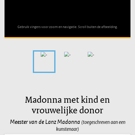
Unable to open [object Object]: HTTP 0 attempting to load
TileSource
Gebruik vingers voor zoom en navigatie. Scroll buiten de afbeelding.
Madonna met kind en
vrouwelijke donor
Meester van de Lanz Madonna
(toegeschreven aan een
kunstenaar)