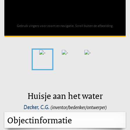
Unable to open [object Object]: HTTP 0 attempting to load
TileSource
Gebruik vingers voor zoom en navigatie. Scroll buiten de afbeelding.
Huisje aan het water
Decker, C.G.
(inventor/bedenker/ontwerper)
Objectinformatie