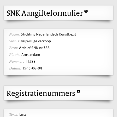
SNK Aangifteformulier
Stichting Nederlandsch Kunstbezit
Naam:
vrijwillige verkoop
Status:
Archief SNK nr.388
Bron:
Amsterdam
Plaats:
11399
Nummer:
1946-06-04
Datum:
Registratienummers
Linz
Term: