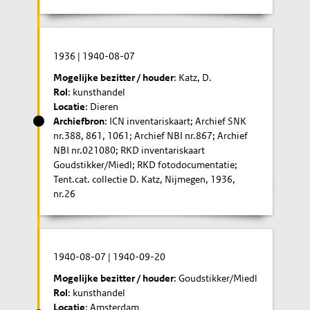
1936
|
1940-08-07
Mogelijke bezitter / houder
: Katz, D.
Rol
: kunsthandel
Locatie
: Dieren
Archiefbron
: ICN inventariskaart; Archief SNK
nr.388, 861, 1061; Archief NBI nr.867; Archief
NBI nr.021080; RKD inventariskaart
Goudstikker/Miedl; RKD fotodocumentatie;
Tent.cat. collectie D. Katz, Nijmegen, 1936,
nr.26
1940-08-07
|
1940-09-20
Mogelijke bezitter / houder
: Goudstikker/Miedl
Rol
: kunsthandel
Locatie
: Amsterdam