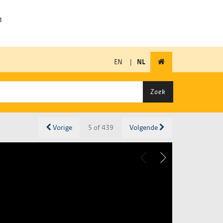
EN
|
NL
Zoek
Vorige
5 of 439
Volgende