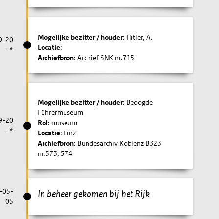
Mogelijke bezitter / houder
: Hitler, A.
9-20
Locatie
:
- *
Archiefbron
: Archief SNK nr.715
Mogelijke bezitter / houder
: Beoogde
Führermuseum
9-20
Rol
: museum
- *
Locatie
: Linz
Archiefbron
: Bundesarchiv Koblenz B323
nr.573, 574
-05-
In beheer gekomen bij het Rijk
05