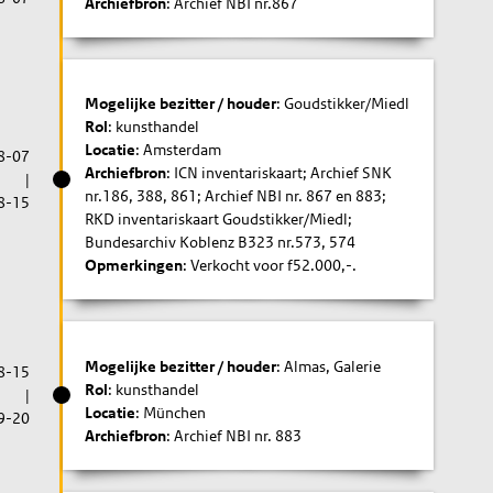
Archiefbron
: Archief NBI nr.867
Mogelijke bezitter / houder
: Goudstikker/Miedl
Rol
: kunsthandel
Locatie
: Amsterdam
8-07
Archiefbron
: ICN inventariskaart; Archief SNK
|
nr.186, 388, 861; Archief NBI nr. 867 en 883;
8-15
RKD inventariskaart Goudstikker/Miedl;
Bundesarchiv Koblenz B323 nr.573, 574
Opmerkingen
: Verkocht voor f52.000,-.
Mogelijke bezitter / houder
: Almas, Galerie
8-15
Rol
: kunsthandel
|
Locatie
: München
9-20
Archiefbron
: Archief NBI nr. 883