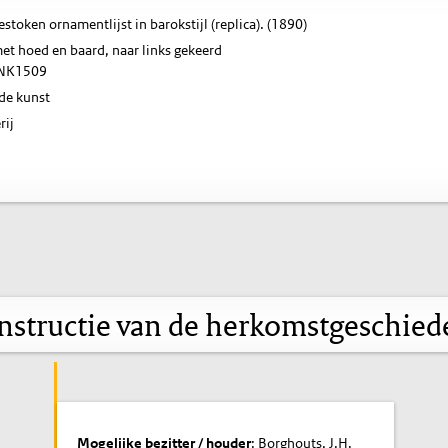
token ornamentlijst in barokstijl (replica). (1890)
et hoed en baard, naar links gekeerd
NK1509
de kunst
rij
nstructie van de herkomstgeschied
Mogelijke bezitter / houder
: Borghouts, J.H.