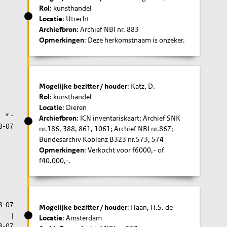
Rol
: kunsthandel
Locatie
: Utrecht
Archiefbron
: Archief NBI nr. 883
Opmerkingen
: Deze herkomstnaam is onzeker.
Mogelijke bezitter / houder
: Katz, D.
Rol
: kunsthandel
Locatie
: Dieren
* -
Archiefbron
: ICN inventariskaart; Archief SNK
8-07
nr.186, 388, 861, 1061; Archief NBI nr.867;
Bundesarchiv Koblenz B323 nr.573, 574
Opmerkingen
: Verkocht voor f6000,- of
f40.000,-.
8-07
Mogelijke bezitter / houder
: Haan, H.S. de
|
Locatie
: Amsterdam
8-07