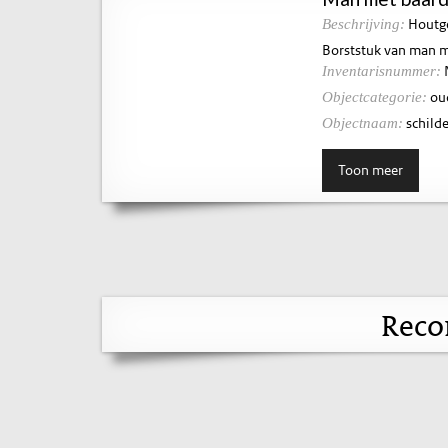
Houtges
Beschrijving:
Borststuk van man m
Inventarisnummer:
ou
Objectcategorie:
schilde
Objectnaam:
Toon meer
Reco