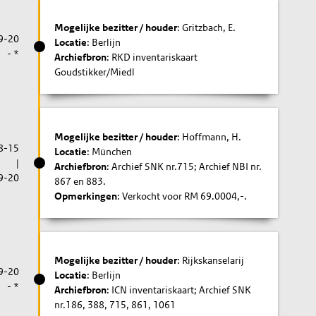
Mogelijke bezitter / houder
: Gritzbach, E.
9-20
Locatie
: Berlijn
- *
Archiefbron
: RKD inventariskaart
Goudstikker/Miedl
Mogelijke bezitter / houder
: Hoffmann, H.
8-15
Locatie
: München
|
Archiefbron
: Archief SNK nr.715; Archief NBI nr.
9-20
867 en 883.
Opmerkingen
: Verkocht voor RM 69.0004,-.
Mogelijke bezitter / houder
: Rijkskanselarij
9-20
Locatie
: Berlijn
- *
Archiefbron
: ICN inventariskaart; Archief SNK
nr.186, 388, 715, 861, 1061