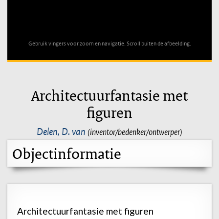
Unable to open [object Object]: HTTP 0 attempting to load
TileSource
Gebruik vingers voor zoom en navigatie. Scroll buiten de afbeelding.
Architectuurfantasie met
figuren
Delen, D. van
(inventor/bedenker/ontwerper)
Objectinformatie
Architectuurfantasie met figuren