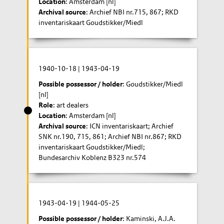
Location
: Amsterdam [nl]
Archival source
: Archief NBI nr.715, 867; RKD
inventariskaart Goudstikker/Miedl
1940-10-18
|
1943-04-19
Possible possessor / holder
: Goudstikker/Miedl
[nl]
Role
: art dealers
Location
: Amsterdam [nl]
Archival source
: ICN inventariskaart; Archief
SNK nr.190, 715, 861; Archief NBI nr.867; RKD
inventariskaart Goudstikker/Miedl;
Bundesarchiv Koblenz B323 nr.574
1943-04-19
|
1944-05-25
Possible possessor / holder
: Kaminski, A.J.A.