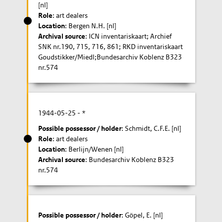
[nl]
Role
: art dealers
Location
: Bergen N.H. [nl]
Archival source
: ICN inventariskaart; Archief
SNK nr.190, 715, 716, 861; RKD inventariskaart
Goudstikker/Miedl;Bundesarchiv Koblenz B323
nr.574
1944-05-25
- *
Possible possessor / holder
: Schmidt, C.F.E. [nl]
Role
: art dealers
Location
: Berlijn/Wenen [nl]
Archival source
: Bundesarchiv Koblenz B323
nr.574
Possible possessor / holder
: Göpel, E. [nl]