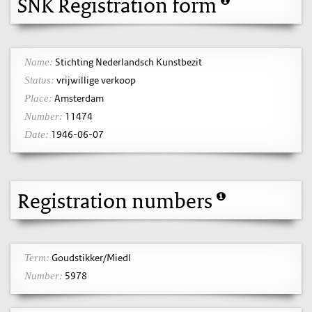
SNK Registration form
Stichting Nederlandsch Kunstbezit
Name:
vrijwillige verkoop
Status:
Amsterdam
Place:
11474
Number:
1946-06-07
Date:
Registration numbers
Goudstikker/Miedl
Term:
5978
Number: