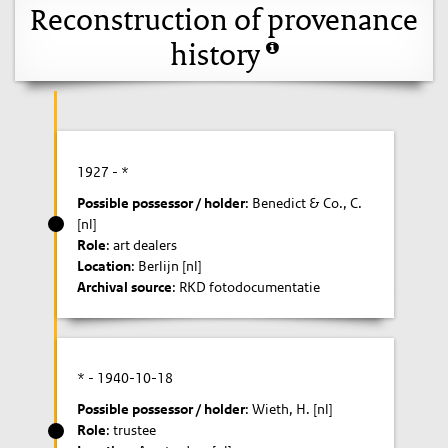
Reconstruction of provenance
history
1927
- *
Possible possessor / holder
: Benedict & Co., C.
[nl]
Role
: art dealers
Location
: Berlijn [nl]
Archival source
: RKD fotodocumentatie
* -
1940-10-18
Possible possessor / holder
: Wieth, H. [nl]
Role
: trustee