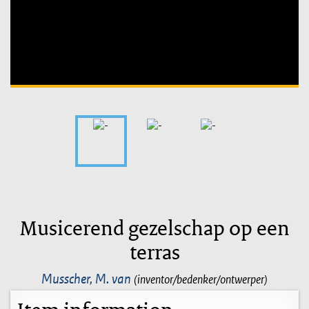
Unable to open [object Object]: HTTP 0 attempting to load
TileSource
Musicerend gezelschap op een
terras
Musscher, M. van
(inventor/bedenker/ontwerper)