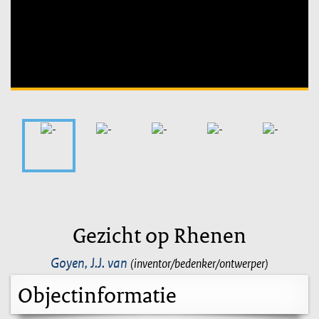
Unable to open [object Object]: HTTP 0 attempting to load
TileSource
Gezicht op Rhenen
Goyen, J.J. van
(inventor/bedenker/ontwerper)
Objectinformatie