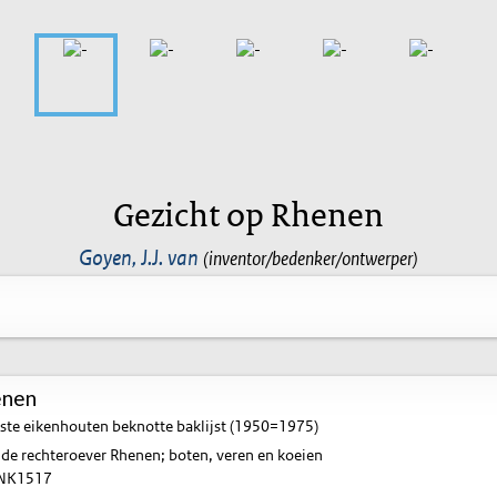
Gezicht op Rhenen
Goyen, J.J. van
(inventor/bedenker/ontwerper)
enen
ste eikenhouten beknotte baklijst (1950=1975)
 de rechteroever Rhenen; boten, veren en koeien
NK1517