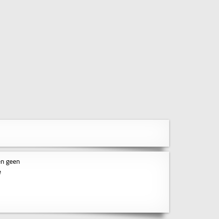
en geen
e