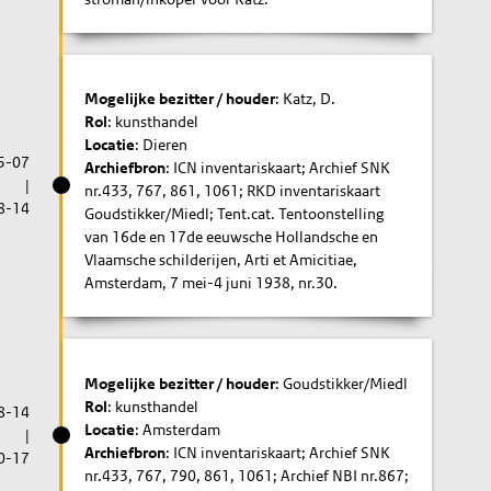
Mogelijke bezitter / houder
: Katz, D.
Rol
: kunsthandel
Locatie
: Dieren
5-07
Archiefbron
: ICN inventariskaart; Archief SNK
|
nr.433, 767, 861, 1061; RKD inventariskaart
8-14
Goudstikker/Miedl; Tent.cat. Tentoonstelling
van 16de en 17de eeuwsche Hollandsche en
Vlaamsche schilderijen, Arti et Amicitiae,
Amsterdam, 7 mei-4 juni 1938, nr.30.
Mogelijke bezitter / houder
: Goudstikker/Miedl
Rol
: kunsthandel
8-14
Locatie
: Amsterdam
|
Archiefbron
: ICN inventariskaart; Archief SNK
0-17
nr.433, 767, 790, 861, 1061; Archief NBI nr.867;