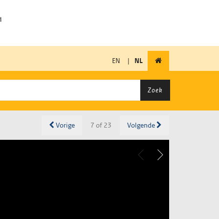
EN
|
NL
Zoek
Vorige
7 of 23
Volgende