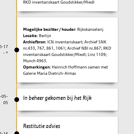
RKD inventariskaart Goudstikker/Miedl
Mogelijke bezitter / houder
: Rijkskanselarij
Locatie
: Berlijn
Archiefbron
: ICN inventariskaart; Archief SNK
0-17
nr.433, 767, 861, 1061; Archief NBI nr.867; RKD
- *
inventariskaart Goudstikker/Miedl; Linz 1109;
Munch 4963.
Opmerkingen
: Heinrich Hoffmann samen met
Galerie Maria Dietrich-Almas
-05-
In beheer gekomen bij het Rijk
05
Restitutie advies
2-16