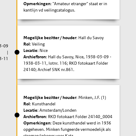
Opmerkingen
: "Amateur etranger" staat er in
kantlijn vd veilingcatalogus.
Mogelijke bezitter / houder
: Hall du Savoy
Rol
: Veiling
3-09
Locatie
: Nice
|
Archiefbron
: Hall du Savoy, Nice, 1938-03-09 -
3-11
1938-03-11, lotnr. 116; RKD fotokaart Folder
24140; Archief SNK nr.861.
Mogelijke bezitter / houder
: Minken, J.F. (1)
Rol
: Kunsthandel
Locatie
: Amsterdam/Londen
Archiefbron
: RKD fotokaart Folder 24140_0004
Opmerkingen
: Deze kunsthandel werd in 1936
opgeheven. Minken fungeerde vermoedelijk als
stroman/inkoper voor Katz.