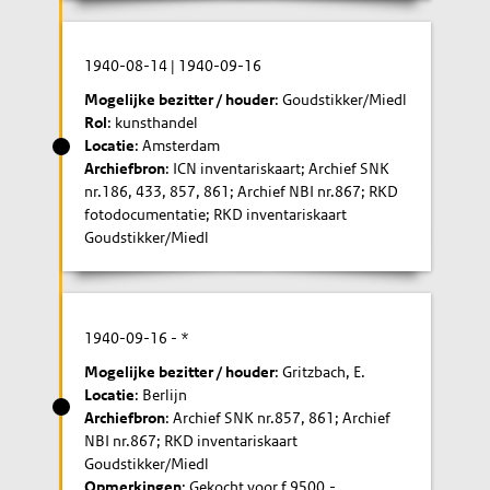
1940-08-14
|
1940-09-16
Mogelijke bezitter / houder
: Goudstikker/Miedl
Rol
: kunsthandel
Locatie
: Amsterdam
Archiefbron
: ICN inventariskaart; Archief SNK
nr.186, 433, 857, 861; Archief NBI nr.867; RKD
fotodocumentatie; RKD inventariskaart
Goudstikker/Miedl
1940-09-16
- *
Mogelijke bezitter / houder
: Gritzbach, E.
Locatie
: Berlijn
Archiefbron
: Archief SNK nr.857, 861; Archief
NBI nr.867; RKD inventariskaart
Goudstikker/Miedl
Opmerkingen
: Gekocht voor f 9500,-.