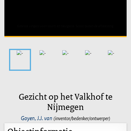
Unable to open [object Object]: HTTP 0 attempting to load
TileSource
Gezicht op het Valkhof te
Nijmegen
Goyen, J.J. van
(inventor/bedenker/ontwerper)