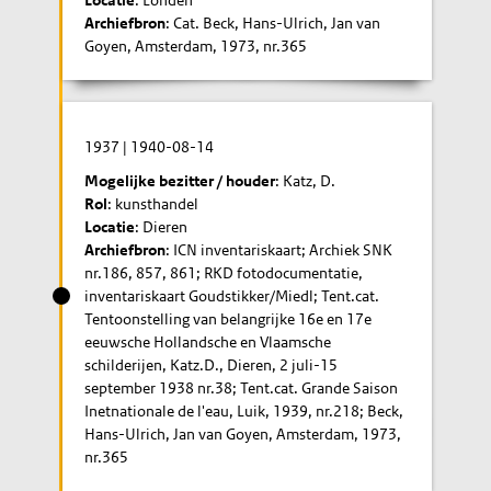
Locatie
: Londen
Archiefbron
: Cat. Beck, Hans-Ulrich, Jan van
Goyen, Amsterdam, 1973, nr.365
1937
|
1940-08-14
Mogelijke bezitter / houder
: Katz, D.
Rol
: kunsthandel
Locatie
: Dieren
Archiefbron
: ICN inventariskaart; Archiek SNK
nr.186, 857, 861; RKD fotodocumentatie,
inventariskaart Goudstikker/Miedl; Tent.cat.
Tentoonstelling van belangrijke 16e en 17e
eeuwsche Hollandsche en Vlaamsche
schilderijen, Katz.D., Dieren, 2 juli-15
september 1938 nr.38; Tent.cat. Grande Saison
Inetnationale de l'eau, Luik, 1939, nr.218; Beck,
Hans-Ulrich, Jan van Goyen, Amsterdam, 1973,
nr.365