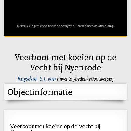
Unable to open [object Object]: HTTP 0 attempting to load
TileSource
Gebruik vingers voor zoom en navigatie. Scroll buiten de afbeelding.
Veerboot met koeien op de
Vecht bij Nyenrode
Ruysdael, S.J. van
(inventor/bedenker/ontwerper)
Objectinformatie
Veerboot met koeien op de Vecht bij