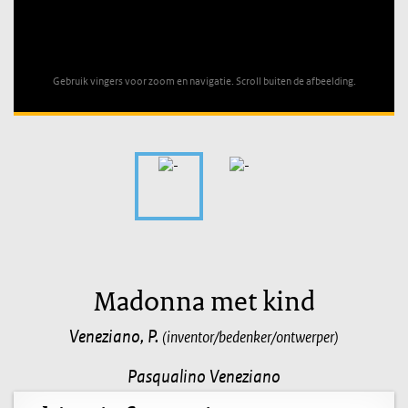
Unable to open [object Object]: HTTP 0 attempting to load
TileSource
Gebruik vingers voor zoom en navigatie. Scroll buiten de afbeelding.
Madonna met kind
Veneziano, P.
(inventor/bedenker/ontwerper)
Pasqualino Veneziano