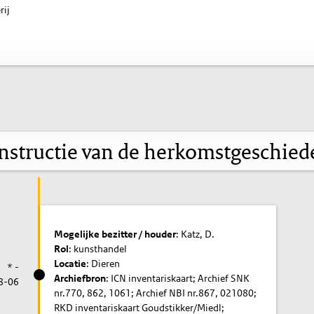
rij
nstructie van de herkomstgeschied
Mogelijke bezitter / houder
: Katz, D.
Rol
: kunsthandel
Locatie
: Dieren
* -
Archiefbron
: ICN inventariskaart; Archief SNK
8-06
nr.770, 862, 1061; Archief NBI nr.867, 021080;
RKD inventariskaart Goudstikker/Miedl;