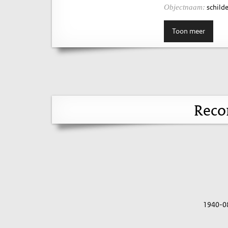
schilde
Objectnaam:
Toon meer
Reco
1940-0