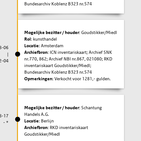
Bundesarchiv Koblenz B323 nr.574
Mogelijke bezitter / houder
: Goudstikker/Miedl
Rol
: kunsthandel
Locatie
: Amsterdam
8-06
Archiefbron
: ICN inventariskaart; Archief SNK
|
nr.770, 862; Archief NBI nr.867, 021080; RKD
2-04
inventariskaart Goudstikker/Miedl;
Bundesarchiv Koblenz B323 nr.574
Opmerkingen
: Verkocht voor 1281,- gulden.
Mogelijke bezitter / houder
: Schantung
Handels A.G.
8-17
Locatie
: Berlijn
- *
Archiefbron
: RKD inventariskaart
Goudstikker/Miedl