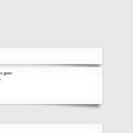
en geen
e