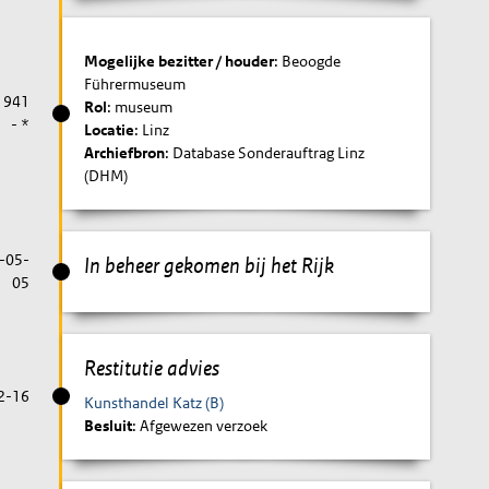
Mogelijke bezitter / houder
: Beoogde
Führermuseum
1941
Rol
: museum
- *
Locatie
: Linz
Archiefbron
: Database Sonderauftrag Linz
(DHM)
-05-
In beheer gekomen bij het Rijk
05
Restitutie advies
2-16
Kunsthandel Katz (B)
Besluit
: Afgewezen verzoek