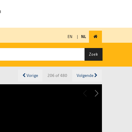
EN
|
NL
Zoek
Vorige
206 of 480
Volgende