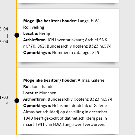
Mogelijke bezitter / houder
: Lange, H.W.
Rol
: veiling
2-04
Locatie
: Berlijn
|
Archiefbron
: ICN inventariskaart; Archief SNK
2-04
nr.770, 862; Bundesarchiv Koblenz B323 nr.574
Opmerkingen
: Nummer in catalogus 219.
Mogelijke bezitter / houder
: Almas, Galerie
Rol
: kunsthandel
Locatie
: München
1-03
Archiefbron
: Bundesarchiv Koblenz B323 nr.574
- *
Opmerkingen
: Het is niet duidelijk of Galerie
Almas het schilderij op de veiling in december
1940 heeft gekocht of dat het schilderij pas in
maart 1941 van H.W. Lange werd verworven.