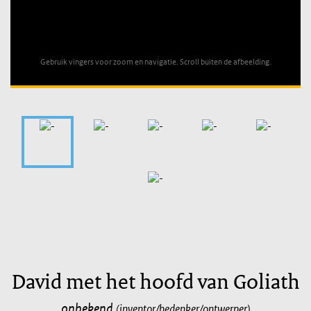
Unable to open [object Object]: HTTP 0 attempting to load
TileSource
Gebruik vingers voor zoom en navigatie. Scroll buiten de afbeelding.
David met het hoofd van Goliath
onbekend
(inventor/bedenker/ontwerper)