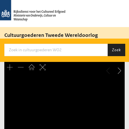
Cultuurgoederen Tweede Wereldoorlog
Zoek
Unable to open [object Object]: HTTP 0 attempting to load
TileSource