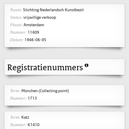
Stichting Nederlandsch Kunstbezit
Naam:
vrijwillige verkoop
Status:
Amsterdam
Plaats:
11409
Nummer:
1946-06-05
Datum:
Registratienummers
München (Collecting point)
Term:
1713
Nummer:
Katz
Term:
K1410
Nummer: