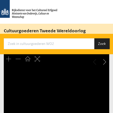
Cultuurgoederen Tweede Wereldoorlog
Zoek
Unable to open [object Object]: HTTP 0 attempting to load
TileSource