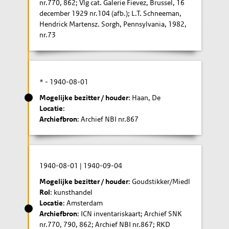
nr.770, 862; Vlg cat. Galerie Fievez, Brussel, 16
december 1929 nr.104 (afb.); L.T. Schneeman,
Hendrick Martensz. Sorgh, Pennsylvania, 1982,
nr.73
* -
1940-08-01
Mogelijke bezitter / houder
: Haan, De
Locatie
:
Archiefbron
: Archief NBI nr.867
1940-08-01
|
1940-09-04
Mogelijke bezitter / houder
: Goudstikker/Miedl
Rol
: kunsthandel
Locatie
: Amsterdam
Archiefbron
: ICN inventariskaart; Archief SNK
nr.770, 790, 862; Archief NBI nr.867; RKD