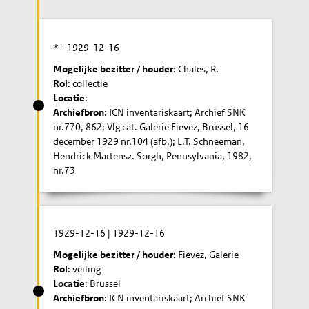
* -
1929-12-16
Mogelijke bezitter / houder
: Chales, R.
Rol
: collectie
Locatie
:
Archiefbron
: ICN inventariskaart; Archief SNK
nr.770, 862; Vlg cat. Galerie Fievez, Brussel, 16
december 1929 nr.104 (afb.); L.T. Schneeman,
Hendrick Martensz. Sorgh, Pennsylvania, 1982,
nr.73
1929-12-16
|
1929-12-16
Mogelijke bezitter / houder
: Fievez, Galerie
Rol
: veiling
Locatie
: Brussel
Archiefbron
: ICN inventariskaart; Archief SNK