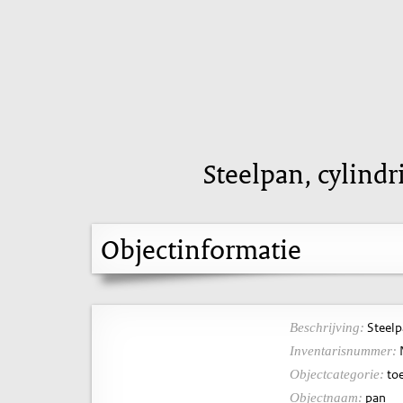
Steelpan, cylind
Objectinformatie
Steelp
Beschrijving:
Inventarisnummer:
toe
Objectcategorie:
pan
Objectnaam: