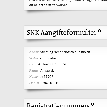
dit object heeft verworven.
SNK Aangifteformulier
Stichting Nederlandsch Kunstbezit
Naam:
confiscatie
Status:
Archief SNK nr.396
Bron:
Amsterdam
Plaats:
17902
Nummer:
1947-01-10
Datum:
Registratienummers