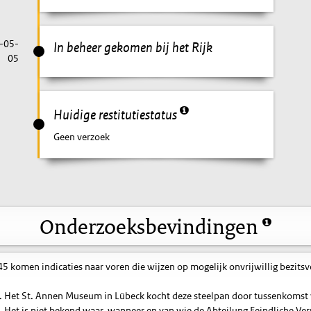
-05-
In beheer gekomen bij het Rijk
05
Huidige restitutiestatus
Geen verzoek
Onderzoeksbevindingen
komen indicaties naar voren die wijzen op mogelijk onvrijwillig bezitsve
nd. Het St. Annen Museum in Lübeck kocht deze steelpan door tussenkomst
 Het is niet bekend waar, wanneer en van wie de Abteilung Feindliche V