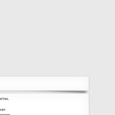
rlies.
 van
ermögen