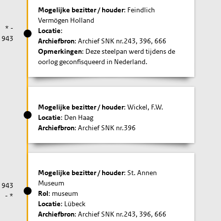
Mogelijke bezitter / houder
: Feindlich
Vermögen Holland
* -
Locatie
:
1943
Archiefbron
: Archief SNK nr.243, 396, 666
Opmerkingen
: Deze steelpan werd tijdens de
oorlog geconfisqueerd in Nederland.
Mogelijke bezitter / houder
: Wickel, F.W.
Locatie
: Den Haag
Archiefbron
: Archief SNK nr.396
Mogelijke bezitter / houder
: St. Annen
Museum
1943
Rol
: museum
- *
Locatie
: Lübeck
Archiefbron
: Archief SNK nr.243, 396, 666