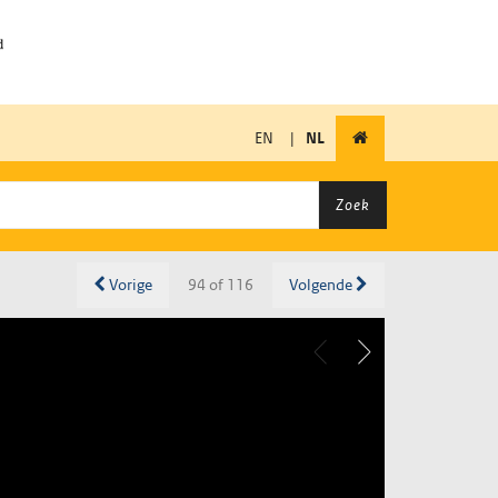
EN
|
NL
Zoek
Vorige
94 of 116
Volgende